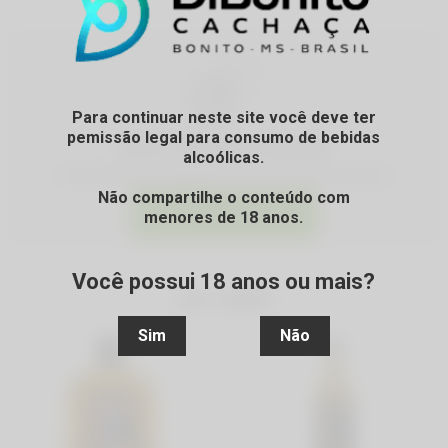
Para continuar neste site você deve ter
pemissão legal para consumo de bebidas
SEJA O PRIMEIRO A AVALIAR
alcoólicas.
Compartilhe sua experiência com os outros usuários
Não compartilhe o conteúdo com
AVALIE ESTE PRODUTO
menores de 18 anos.
Você possui 18 anos ou mais?
VEJA TAMBÉM
Sim
Não